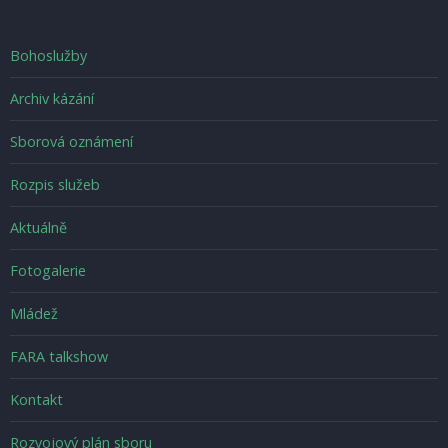
Footer
Bohoslužby
menu
Archiv kázání
Sborová oznámení
Rozpis služeb
Možnosti
Aktuálně
Fotogalerie
Footer_second
Mládež
FARA talkshow
Footer_third
Kontakt
Rozvojový plán sboru