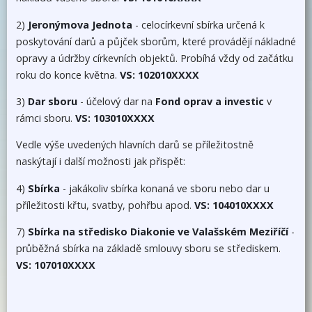
2)
Jeronýmova Jednota
- celocírkevní sbírka určená k
poskytování darů a půjček sborům, které provádějí nákladné
opravy a údržby církevních objektů. Probíhá vždy od začátku
roku do konce května.
VS: 102010XXXX
3)
Dar sboru
- účelový dar na
Fond oprav a investic
v
rámci sboru.
VS: 103010XXXX
Vedle výše uvedených hlavních darů se příležitostně
naskýtají i další možnosti jak přispět:
4)
Sbírka
- jakákoliv sbírka konaná ve sboru nebo dar u
příležitosti křtu, svatby, pohřbu apod.
VS: 104010XXXX
7)
Sbírka na středisko Diakonie ve Valašském Meziříčí
-
průběžná sbírka na základě smlouvy sboru se střediskem.
VS: 107010XXXX