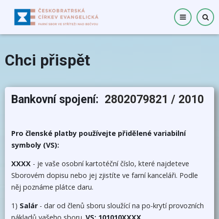
Přejít
k
hlavnímu
obsahu
Chci přispět
Bankovní spojení:
2802079821 / 2010
Pro členské platby používejte přidělené variabilní
symboly (VS):
XXXX
- je vaše osobní kartotéční číslo, které najdeteve
Sborovém dopisu nebo jej zjistíte ve farní kanceláři. Podle
něj poznáme plátce daru.
1)
Salár
- dar od členů sboru sloužící na po-krytí provozních
nákladů vašeho sboru.
VS: 101010XXXX