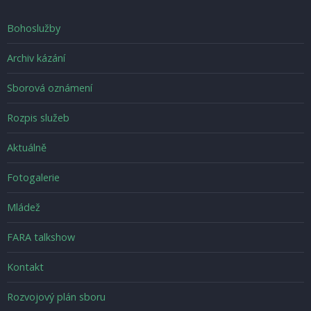
Footer
Bohoslužby
menu
Archiv kázání
Sborová oznámení
Rozpis služeb
Možnosti
Aktuálně
Fotogalerie
Footer_second
Mládež
FARA talkshow
Footer_third
Kontakt
Rozvojový plán sboru